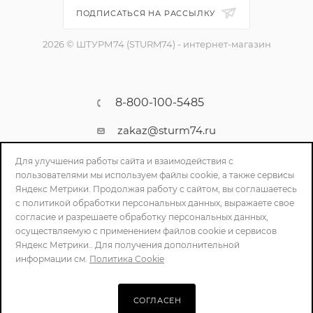
ПОДПИСАТЬСЯ НА РАССЫЛКУ
2026 © ШТУРМ74 (STURM74) - интернет-магазин
8-800-100-5485
zakaz@sturm74.ru
г. Челябинск, ул. Стартовая 34/1
Для улучшения работы сайта и взаимодействия с
пользователями мы используем файлы cookie, а также сервисы
Яндекс Метрики. Продолжая работу с сайтом, вы соглашаетесь
с политикой обработки персональных данных, выражаете свое
согласие и разрешаете обработку персональных данных,
осуществляемую с применением файлов cookie и сервисов
Яндекс Метрики.. Для получения дополнительной
информации см.
Политика Cookie
ПОЛИТИКА КОНФИДЕНЦИАЛЬНОСТИ
СОГЛАСЕН