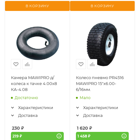
В КОРЗИНУ
В КОРЗИНУ
Камера MAWIPRO д/
Колесо пневмо PR4516
колеса к тачке 4.00х8
MAWIPRO 15"х6.00-
КА-4.08
6/16мм.
Достаточно
Мало
Характеристики
Характеристики
Доставка
Доставка
230
₽
1 620
₽
219 ₽
1 458 ₽