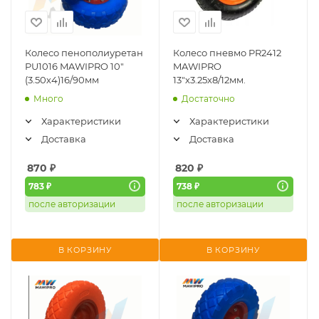
Колесо пенополиуретан
Колесо пневмо PR2412
PU1016 MAWIPRO 10"
MAWIPRO
(3.50х4)16/90мм
13"х3.25х8/12мм.
Много
Достаточно
Характеристики
Характеристики
Доставка
Доставка
870
₽
820
₽
783 ₽
738 ₽
после авторизации
после авторизации
В КОРЗИНУ
В КОРЗИНУ